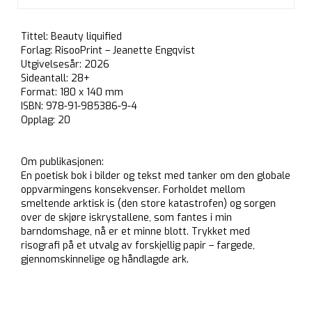
Tittel: Beauty liquified
Forlag: RisooPrint – Jeanette Engqvist
Utgivelsesår: 2026
Sideantall: 28+
Format: 180 x 140 mm
ISBN: 978-91-985386-9-4
Opplag: 20
Om publikasjonen:
En poetisk bok i bilder og tekst med tanker om den globale
oppvarmingens konsekvenser. Forholdet mellom
smeltende arktisk is (den store katastrofen) og sorgen
over de skjøre iskrystallene, som fantes i min
barndomshage, nå er et minne blott. Trykket med
risografi på et utvalg av forskjellig papir – fargede,
gjennomskinnelige og håndlagde ark.