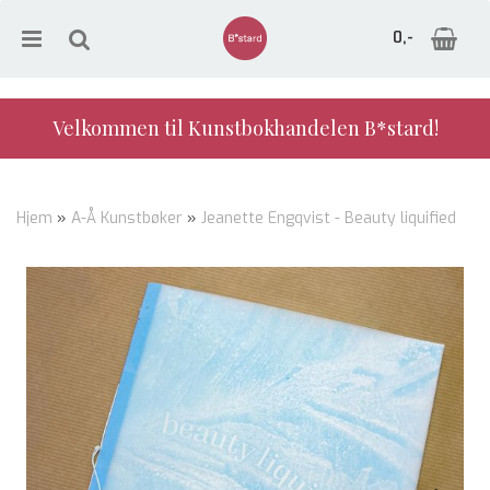
0,-
Velkommen til Kunstbokhandelen B*stard!
Nullstill
Hjem
»
A-Å Kunstbøker
»
Jeanette Engqvist - Beauty liquified
Trykk ENTER for å søke