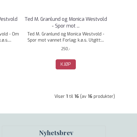
Westvold
Ted M. Granlund og Monica Westvold
- Spor mot ...
vold - Om
Ted M. Granlund og Monica Westvold -
.s....
Spor mot vannet Forlag: k.ø.s. Utgitt:...
250,-
KJØP
Viser
1
til
16
(av
16
produkter)
Nyhetsbrev