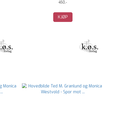
450,-
KJØP