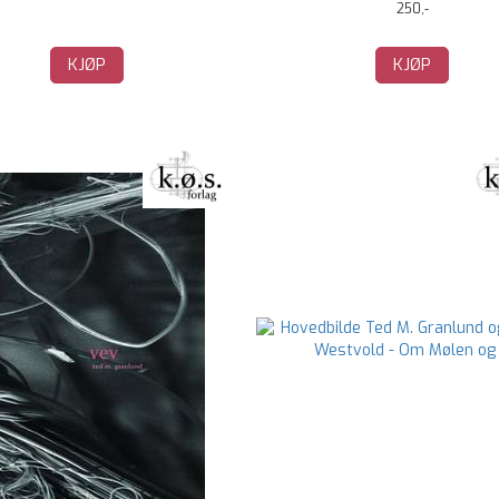
250,-
KJØP
KJØP