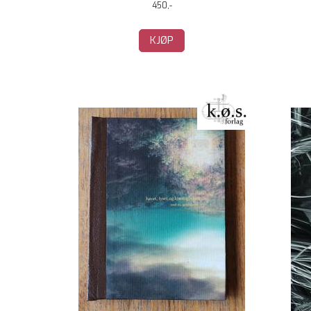
450,-
KJØP