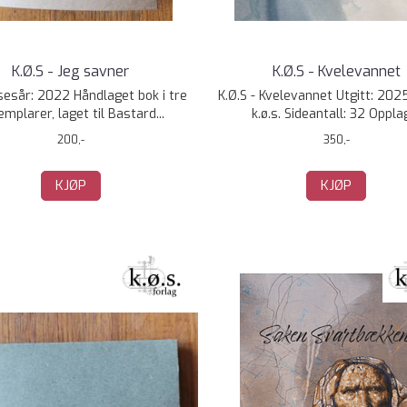
K.Ø.S - Jeg savner
K.Ø.S - Kvelevannet
sesår: 2022 Håndlaget bok i tre
K.Ø.S - Kvelevannet Utgitt: 202
mplarer, laget til Bastard...
k.ø.s. Sideantall: 32 Opplag:
200,-
350,-
KJØP
KJØP