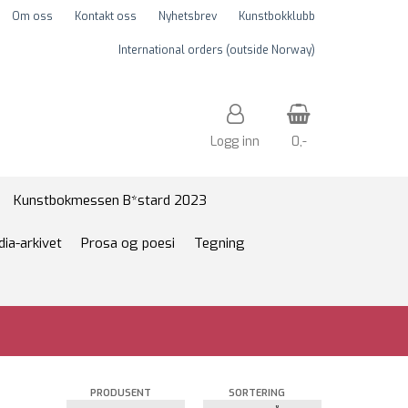
Om oss
Kontakt oss
Nyhetsbrev
Kunstbokklubb
International orders (outside Norway)
Logg inn
0,-
Nullstill
Kunstbokmessen B*stard 2023
dia-arkivet
Prosa og poesi
Tegning
Trykk ENTER for å søke
PRODUSENT
SORTERING