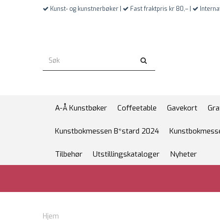
Kunst- og kunstnerbøker |
Fast fraktpris kr 80,– |
Interna
A-Å Kunstbøker
Coffeetable
Gavekort
Gra
Kunstbokmessen B*stard 2024
Kunstbokmesse
Tilbehør
Utstillingskataloger
Nyheter
Hjem