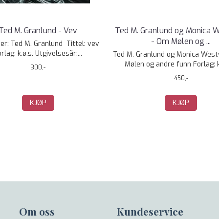
Ted M. Granlund - Vev
Ted M. Granlund og Monica 
- Om Mølen og ...
er: Ted M. Granlund Tittel: vev
rlag: k.ø.s. Utgivelsesår:...
Ted M. Granlund og Monica West
Mølen og andre funn Forlag: k.ø
300,-
450,-
KJØP
KJØP
Om oss
Kundeservice