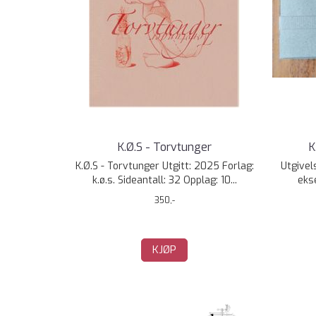
K.Ø.S - Torvtunger
K
K.Ø.S - Torvtunger Utgitt: 2025 Forlag:
Utgivel
k.ø.s. Sideantall: 32 Opplag: 10...
ekse
350,-
KJØP