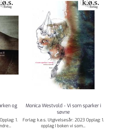
arken og
Monica Westvold - Vi som sparker i
søvne
Opplag: 1.
Forlag: k.ø.s. Utgivelsesår: 2023 Opplag: 1.
dre...
opplag I boken vi som...