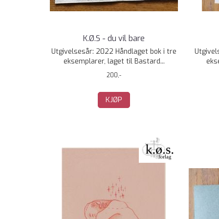
K.Ø.S - du vil bare
Utgivelsesår: 2022 Håndlaget bok i tre
Utgivel
eksemplarer, laget til Bastard...
ekse
200,-
KJØP