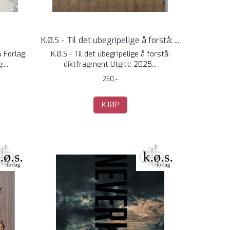
K.Ø.S - Til det ubegripelige å forstå: ...
5 Forlag:
K.Ø.S - Til det ubegripelige å forstå:
...
diktfragment Utgitt: 2025...
250,-
KJØP