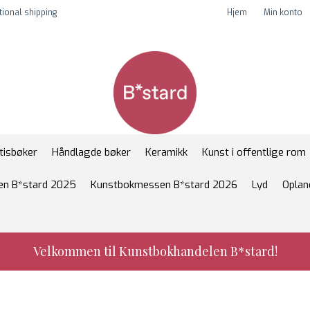
tional shipping
Hjem
Min konto
tisbøker
Håndlagde bøker
Keramikk
Kunst i offentlige rom
n B*stard 2025
Kunstbokmessen B*stard 2026
Lyd
Oplan
Velkommen til Kunstbokhandelen B*stard!