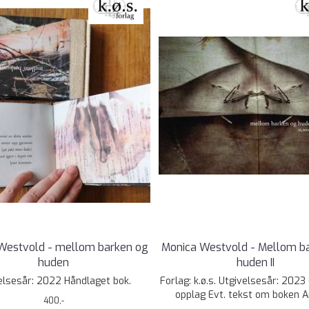
Westvold - mellom barken og
Monica Westvold - Mellom b
huden
huden II
elsesår: 2022 Håndlaget bok.
Forlag: k.ø.s. Utgivelsesår: 2023 
opplag Evt. tekst om boken An
400,-