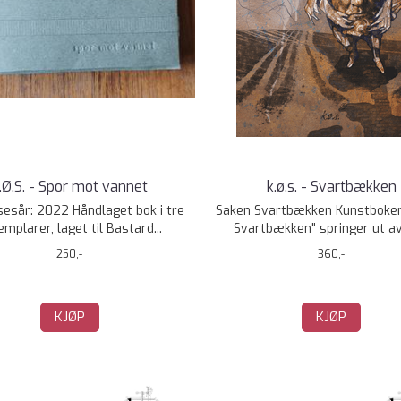
.Ø.S. - Spor mot vannet
k.ø.s. - Svartbækken
sesår: 2022 Håndlaget bok i tre
Saken Svartbækken Kunstboken
mplarer, laget til Bastard...
Svartbækken" springer ut av 
250,-
360,-
KJØP
KJØP