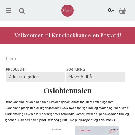
0,-
Velkommen til Kunstbokhandelen B*stard!
Nullstill
Hjem
Trykk ENTER for å søke
PRODUSENT
SORTERING
Oslobiennalen
Oslobiennalen er en biennale av internasjonalt format for kunst i offentlige rom.
Biennalens prosjekter tar utgangspunkt i Oslo bys offentlige rom og sfærer, og finner sted
rundt omkring i byen eller i offentligheter som radio, aviser, internett, publikasjoner, film, og
lignende. Oslobiennalen produserer og gir ut ulike publikasjoner og artist books.