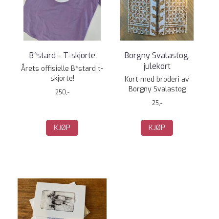
B*stard - T-skjorte
Borgny Svalastog,
julekort
Årets offisielle B*stard t-
skjorte!
Kort med broderi av
Borgny Svalastog
250,-
25,-
KJØP
KJØP