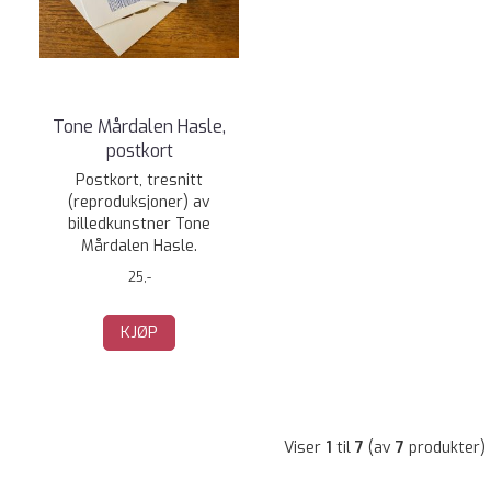
Tone Mårdalen Hasle,
postkort
Postkort, tresnitt
(reproduksjoner) av
billedkunstner Tone
Mårdalen Hasle.
25,-
KJØP
Viser
1
til
7
(av
7
produkter)