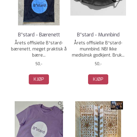
B*stard - Bærenett
B*stard - Munnbind
Årets offisielle B*stard-
Årets offisielle B*stard-
bærenett, meget praktisk å
munnbind. NB! Ikke
bære...
medisinsk godkjent. Bruk...
50,-
50,-
KJØP
KJØP