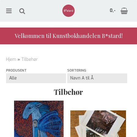
0,-
Velkommen til Kunstbokhandelen B*stard!
Nullstill
Hjem
»
Tilbehør
Trykk ENTER for å søke
PRODUSENT
SORTERING
Tilbehør