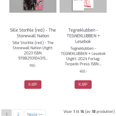
Sille Storihle (red.) - The
Tegneklubben -
Stonewall Nation
TEGNEKLUBBEN +
Lesebok
Sille Storihle (red.) - The
Stonewall Nation Utgitt:
Tegneklubben -
2023 ISBN:
TEGNEKLUBBEN + Lesebok
9788293104315...
Utgitt: 2024 Forlag:
Torpedo Press ISBN:...
190,-
450,-
KJØP
KJØP
Viser
1
til
16
(av
18
produkter)
1
2
Neste >>