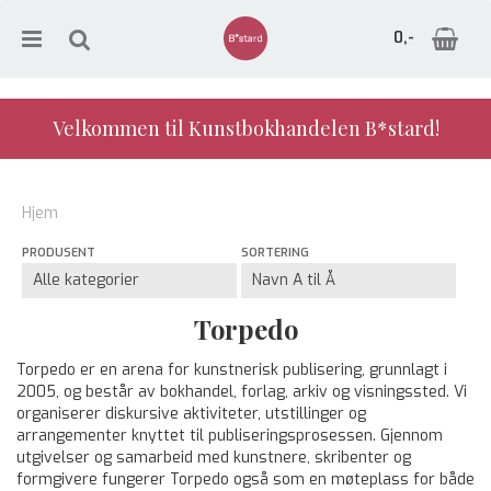
0,-
Velkommen til Kunstbokhandelen B*stard!
Nullstill
Hjem
Trykk ENTER for å søke
PRODUSENT
SORTERING
Torpedo
Torpedo er en arena for kunstnerisk publisering, grunnlagt i
2005, og består av bokhandel, forlag, arkiv og visningssted. Vi
organiserer diskursive aktiviteter, utstillinger og
arrangementer knyttet til publiseringsprosessen. Gjennom
utgivelser og samarbeid med kunstnere, skribenter og
formgivere fungerer Torpedo også som en møteplass for både