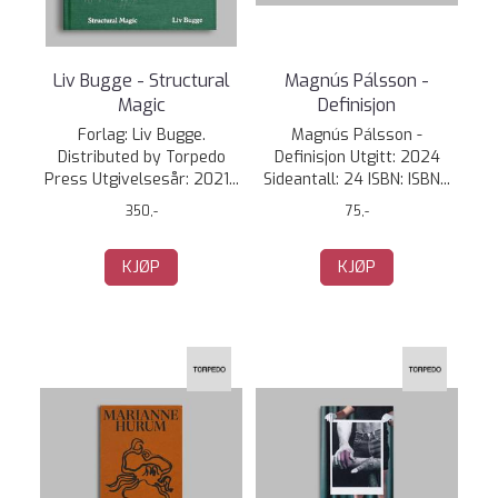
Liv Bugge - Structural
Magnús Pálsson -
Magic
Definisjon
Forlag: Liv Bugge.
Magnús Pálsson -
Distributed by Torpedo
Definisjon Utgitt: 2024
Press Utgivelsesår: 2021...
Sideantall: 24 ISBN: ISBN...
350,-
75,-
KJØP
KJØP