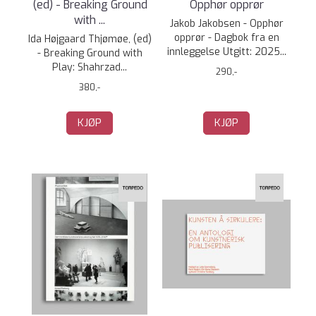
(ed) - Breaking Ground
Opphør opprør
with ...
Jakob Jakobsen - Opphør
opprør - Dagbok fra en
Ida Højgaard Thjømøe, (ed)
innleggelse Utgitt: 2025...
- Breaking Ground with
Play: Shahrzad...
290,-
380,-
KJØP
KJØP