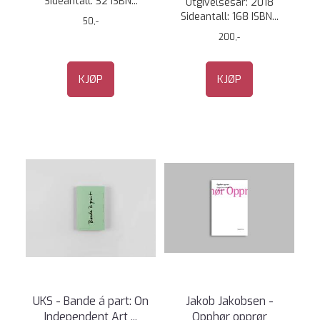
Sideantall: 32 ISBN...
Utgivelsesår: 2018
Sideantall: 168 ISBN...
50,-
200,-
KJØP
KJØP
UKS - Bande á part: On
Jakob Jakobsen -
Independent Art ...
Opphør opprør