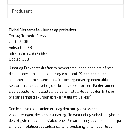
Produsent
Eivind Slettemeås - Kunst og prekaritet
Forlag: Torpedo Press
Utgitt: 2008
Sideantall: 78
ISBN: 978-82-997365-4-1
Opplag: 500
Kunst og Prekaritet drøfter to hovedtema innen det siste tiårets
diskusjoner om kunst, kultur og økonomi: På den ene siden
kunstneren som rollemodell for omorganisering innen ulike
sektorer i arbeidslivet og den kreative økonomien. På den annen
side debatten om utsatte arbeidsforhold avledet av den kritiske
prekariseringsdiskursen (prekær = utsatt, usikker).
Den kreative økonomien er i dag den hurtigst voksende
vekstnæringen, der selvrealisering, fleksibilitet og selvstendighet er
de viktigste motivasjonsfaktorene. Prekariseringsbevegelsen har på
sin side mobilisert deltidsansatte, arbeidsmigranter, papirløse