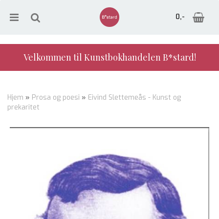
0,-
Velkommen til Kunstbokhandelen B*stard!
Nullstill
Hjem
»
Prosa og poesi
»
Eivind Slettemeås - Kunst og
prekaritet
Trykk ENTER for å søke