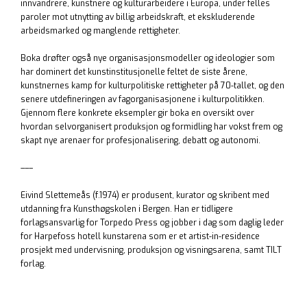
innvandrere, kunstnere og kulturarbeidere i Europa, under felles
paroler mot utnytting av billig arbeidskraft, et ekskluderende
arbeidsmarked og manglende rettigheter.
Boka drøfter også nye organisasjonsmodeller og ideologier som
har dominert det kunstinstitusjonelle feltet de siste årene,
kunstnernes kamp for kulturpolitiske rettigheter på 70-tallet, og den
senere utdefineringen av fagorganisasjonene i kulturpolitikken.
Gjennom flere konkrete eksempler gir boka en oversikt over
hvordan selvorganisert produksjon og formidling har vokst frem og
skapt nye arenaer for profesjonalisering, debatt og autonomi.
–––
Eivind Slettemeås (f.1974) er produsent, kurator og skribent med
utdanning fra Kunsthøgskolen i Bergen. Han er tidligere
forlagsansvarlig for Torpedo Press og jobber i dag som daglig leder
for Harpefoss hotell kunstarena som er et artist-in-residence
prosjekt med undervisning, produksjon og visningsarena, samt TILT
forlag.