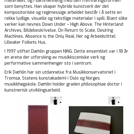
materialet, og i sammenheng med den fremføringsformen
som benyttes. Han skaper hybride kunstverk der det
kompositoriske og regimessige arbeidet består i å sette en
rekke lydlige, visuelle og tekstlige materialer i spill. Blant slike
verker kan nevnes Down Under – High Above, The Hinterland
Archives, Bildebeskrivelse, On Return to Scale, Desiring
Machines, Absence is the Only Real, Her og Arbeidstittel:
Lilleaker Folkets Hus.
I 1997 stiftet Dæhlin gruppen NING. Dette ensemblet var i 18 år
en arena der utforsking av musikksceniske verk og
performative sammenhenger sto i sentrum.
Erik Dæhlin har sin utdannelse fra Musikkonservatoriet i
Tromsø, Statens kunstakademi i Oslo og Norges
musikkhøgskole. Dæhlin holder graden philosophiae doctor i
kunstnerisk utviklingsarbeid.