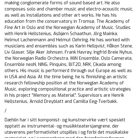
making conglomerate forms of sound based art. He also
composes solo and chamber music and electro-acoustic music,
as well as installations and other art works. He has his
education from the conservatory in Tromsø, The Academy of
Fine Art in Oslo and the Norwegian Academy of Music. Studies
with Henrik Hellstenius, Asbjørn Schaathun, Jörg Mainka,
Helmut Lachenmann and Helmut Oehring. He has worked with
musicians and ensembles such as Karin Hellqvist, Håkon Stene,
Liv Glaser, Silje Aker Johnsen, Frank Havrøy, Ingfrid Breie Nyhus,
the Norwegian Radio Orchestra, MiN Ensemble, Oslo Camerata,
Ensemble neoN, NING, Pinquins, BIT20, NRK, Cikada among
others. His music is performerd through out Europe as well as
in USA and Asia. At the time being, he is finnishing an artistic
research fellowship position at the Norwegian Academy of
Music, exploring compositional practice and artistic strategies
in his project “Memory as Material”. Supervisors are Henrik
Hellstenius, Arnold Dreyblatt and Camilla Eeg-Tverbakk.
/
Dæhlin har i sitt komponist- og kunstnervirke vært spesielt
opptatt av instrumental- og musikkteatersjangrene, der
utøverens performativitet utspilles i og forbi det musikalske