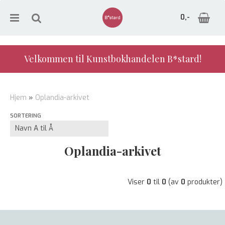
0,-
Velkommen til Kunstbokhandelen B*stard!
Nullstill
Hjem
»
Oplandia-arkivet
Trykk ENTER for å søke
SORTERING
Oplandia-arkivet
Viser
0
til
0
(av
0
produkter)