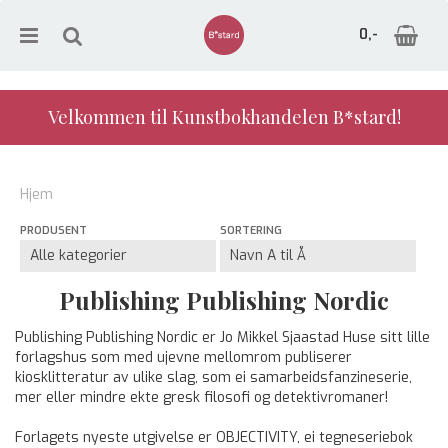
0,-
Velkommen til Kunstbokhandelen B*stard!
Nullstill
Hjem
Trykk ENTER for å søke
PRODUSENT
SORTERING
Publishing Publishing Nordic
Publishing Publishing Nordic er Jo Mikkel Sjaastad Huse sitt lille
forlagshus som med ujevne mellomrom publiserer
kiosklitteratur av ulike slag, som ei samarbeidsfanzineserie,
mer eller mindre ekte gresk filosofi og detektivromaner!
Forlagets nyeste utgivelse er OBJECTIVITY, ei tegneseriebok