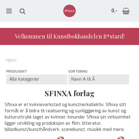
0,-
Velkommen til Kunstbokhandelen B*stard!
Nullstill
Hjem
Trykk ENTER for å søke
PRODUSENT
SORTERING
SFINXA forlag
Sfinxa er et kvinneverksted og kunstnerkollektiv. Sfinxa sitt
formål er å bidra til realisering og synliggjøring av kunst og
kulturuttrykk laget av kvinner. Innunder Sfinxa sin virksomhet
ligger utvikling og produksjon av film, litteratur,
billedkunst/kunsthåndverk, scenekunst, musikk med mere.