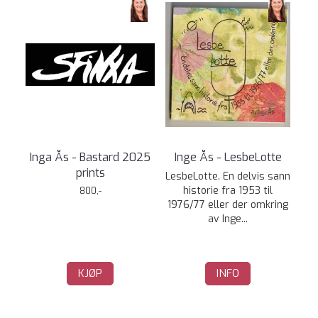
Inga Ås - Bastard 2025
Inge Ås - LesbeLotte
prints
LesbeLotte. En delvis sann
historie fra 1953 til
800,-
1976/77 eller der omkring
av Inge...
KJØP
INFO