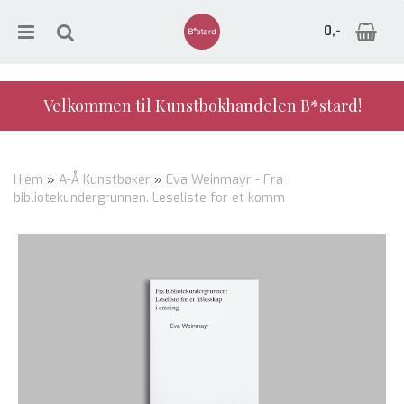
0,-
Velkommen til Kunstbokhandelen B*stard!
Nullstill
Hjem
»
A-Å Kunstbøker
»
Eva Weinmayr - Fra
bibliotekundergrunnen. Leseliste for et komm
Trykk ENTER for å søke