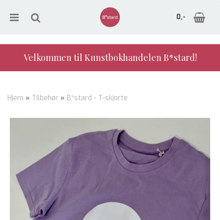
0,-
Velkommen til Kunstbokhandelen B*stard!
Nullstill
Hjem
»
Tilbehør
»
B*stard - T-skjorte
Trykk ENTER for å søke