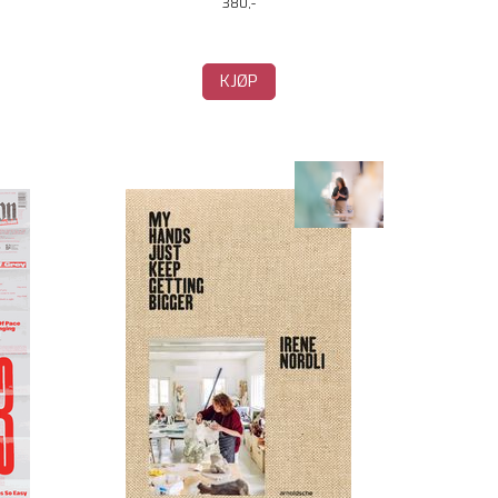
380,-
KJØP