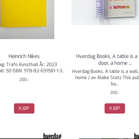
Heinrich Nikes
Hverdag Books, A table is a 
door, a home ...
ag: Trafo Kunsthall År: 2023
ll: 50 ISBN: 978-82-691581-1-3...
Hverdag Books, A table is a wall,
home / av Maike Statz This pub
200,-
by...
200,-
KJØP
KJØP