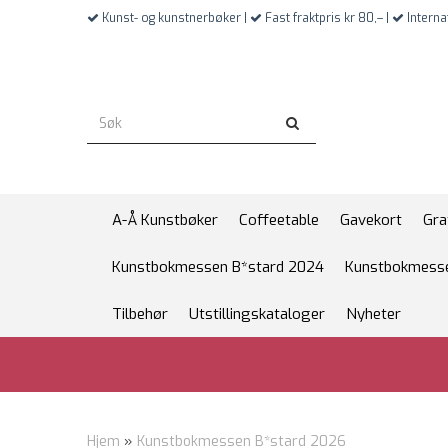
Kunst- og kunstnerbøker |
Fast fraktpris kr 80,– |
Interna
A-Å Kunstbøker
Coffeetable
Gavekort
Gra
Kunstbokmessen B*stard 2024
Kunstbokmesse
Tilbehør
Utstillingskataloger
Nyheter
Hjem
»
Kunstbokmessen B*stard 2026