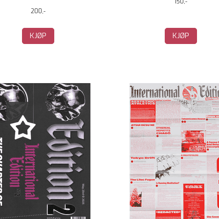
150,-
200,-
KJØP
KJØP