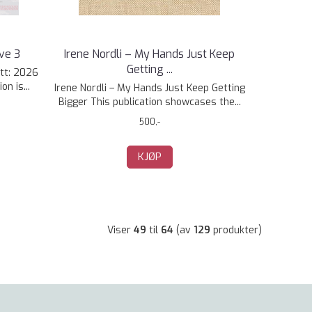
ave 3
Irene Nordli – My Hands Just Keep
Getting ...
itt: 2026
on is...
Irene Nordli – My Hands Just Keep Getting
Bigger This publication showcases the...
500,-
KJØP
Viser
49
til
64
(av
129
produkter)