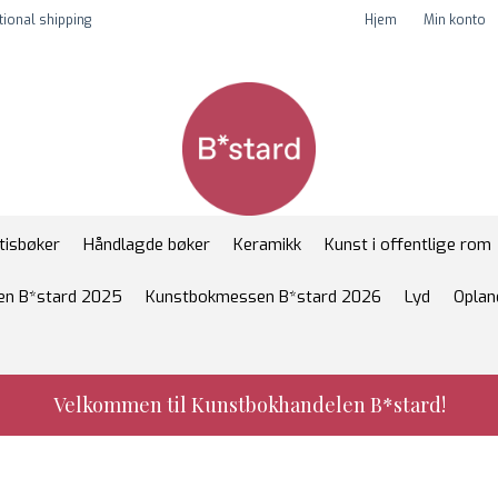
tional shipping
Hjem
Min konto
tisbøker
Håndlagde bøker
Keramikk
Kunst i offentlige rom
n B*stard 2025
Kunstbokmessen B*stard 2026
Lyd
Oplan
Velkommen til Kunstbokhandelen B*stard!