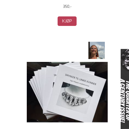
350,-
KJØP