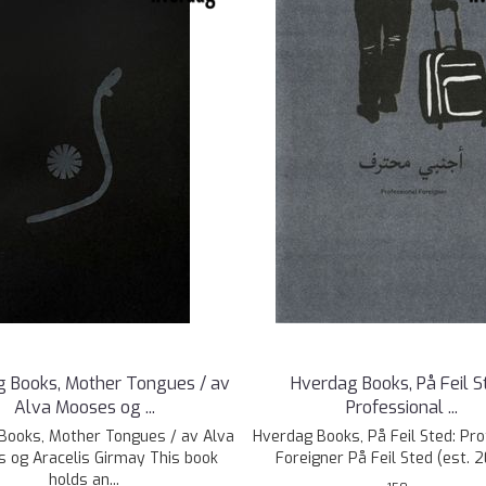
 Books, Mother Tongues / av
Hverdag Books, På Feil S
Alva Mooses og ...
Professional ...
Books, Mother Tongues / av Alva
Hverdag Books, På Feil Sted: Pro
 og Aracelis Girmay This book
Foreigner På Feil Sted (est. 2
holds an...