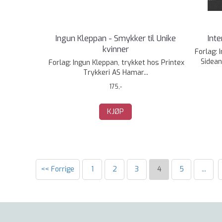
Ingun Kleppan - Smykker til Unike
Inte
kvinner
Forlag: 
Sideant
Forlag: Ingun Kleppan, trykket hos Printex
Trykkeri AS Hamar...
175,-
KJØP
<< Forrige
1
2
3
4
5
...