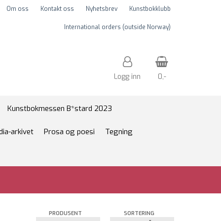
Om oss
Kontakt oss
Nyhetsbrev
Kunstbokklubb
International orders (outside Norway)
Logg inn
0,-
Nullstill
Kunstbokmessen B*stard 2023
dia-arkivet
Prosa og poesi
Tegning
Trykk ENTER for å søke
PRODUSENT
SORTERING