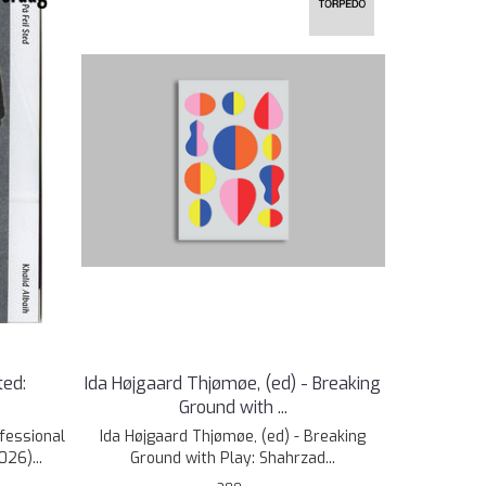
ted:
Ida Højgaard Thjømøe, (ed) - Breaking
Ground with ...
fessional
Ida Højgaard Thjømøe, (ed) - Breaking
026)...
Ground with Play: Shahrzad...