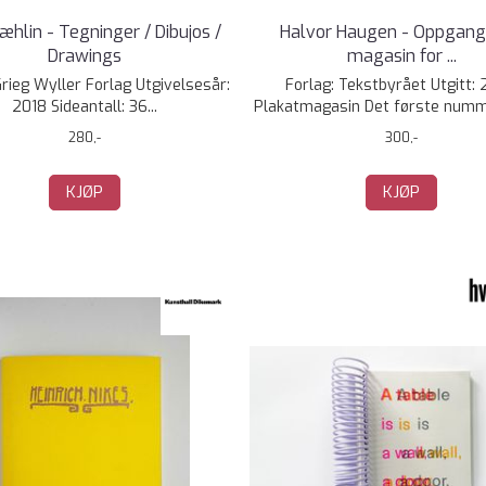
Dæhlin - Tegninger / Dibujos /
Halvor Haugen - Oppgang 
Drawings
magasin for ...
Grieg Wyller Forlag Utgivelsesår:
Forlag: Tekstbyrået Utgitt:
2018 Sideantall: 36...
Plakatmagasin Det første numme
280,-
300,-
KJØP
KJØP