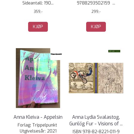
Sideantall: 190...
9788293502159 ...
359,-
299,-
KJØP
KJØP
Anna Kleiva - Appelsin
Anna Lydia Svalastog,
Gunlög Fur - Visions of ...
Forlag: Trippelpunkt
Utgivelsesår: 2021
ISBN 978-82-8221-011-9