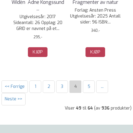
Widèn  Ådne Kongssund
Fragmenter av natur
...
Forlag: Ansten Press
Utgivelsesår: 2025 Antall
Utgivelsesår: 2017
sider: 96 ISBN:...
Sideantall: 26 Opplag: 20
GRID er navnet på et...
340,-
295,-
KJØP
KJØP
<< Forrige
1
2
3
4
5
...
Neste >>
Viser
49
til
64
(av
936
produkter)