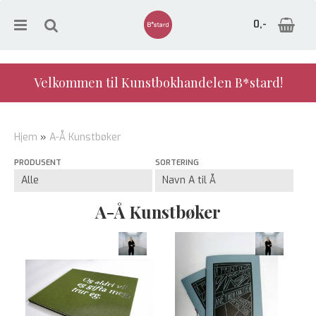
0,-
Velkommen til Kunstbokhandelen B*stard!
Nullstill
Hjem
»
A-Å Kunstbøker
Trykk ENTER for å søke
PRODUSENT
SORTERING
A-Å Kunstbøker