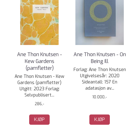
Ane Thon Knutsen -
Ane Thon Knutsen - On
Kew Gardens
Being Ill
(pamfletter)
Forlag: Ane Thon Knutsen
Utgivelsesår: 2020
Ane Thon Knutsen - Kew
Sideantall: 157 En
Gardens (pamfletter)
adatasjon av...
Utgitt: 2023 Forlag:
Selvpublisert...
10.000,-
286,-
KJØP
KJØP