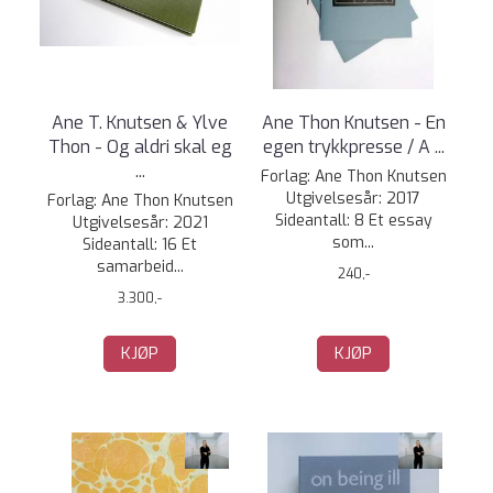
Ane T. Knutsen & Ylve
Ane Thon Knutsen - En
Thon - Og aldri skal eg
egen trykkpresse / A ...
...
Forlag: Ane Thon Knutsen
Utgivelsesår: 2017
Forlag: Ane Thon Knutsen
Sideantall: 8 Et essay
Utgivelsesår: 2021
som...
Sideantall: 16 Et
samarbeid...
240,-
3.300,-
KJØP
KJØP