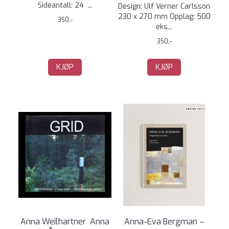
Sideantall: 24 ...
Design: Ulf Verner Carlsson
230 x 270 mm Opplag: 500
350,-
eks...
350,-
KJØP
KJØP
Anna Weilhartner  Anna
Anna-Eva Bergman –