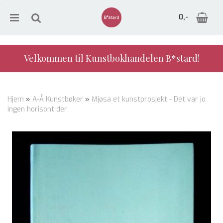
0,-
Velkommen til Kunstbokhandelen B*stard!
Nullstill
Hjem
»
A-Å Kunstbøker
»
Mjøsa et kunstprosjekt - Det var jo
ingen horisont der
Trykk ENTER for å søke