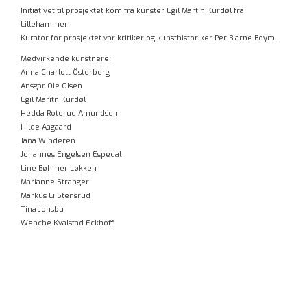
Initiativet til prosjektet kom fra kunster Egil Martin Kurdøl fra
Lillehammer.
Kurator for prosjektet var kritiker og kunsthistoriker Per Bjarne Boym.
Medvirkende kunstnere:
Anna Charlott Österberg
Ansgar Ole Olsen
Egil Maritn Kurdøl
Hedda Roterud Amundsen
Hilde Aagaard
Jana Winderen
Johannes Engelsen Espedal
Line Bøhmer Løkken
Marianne Stranger
Markus Li Stensrud
Tina Jonsbu
Wenche Kvalstad Eckhoff