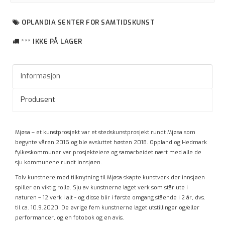
OPLANDIA SENTER FOR SAMTIDSKUNST
*** IKKE PÅ LAGER
Informasjon
Produsent
Mjøsa – et kunstprosjekt var et stedskunstprosjekt rundt Mjøsa som
begynte våren 2016 og ble avsluttet høsten 2018. Oppland og Hedmark
fylkeskommuner var prosjekteiere og samarbeidet nært med alle de
sju kommunene rundt innsjøen.
Tolv kunstnere med tilknytning til Mjøsa skapte kunstverk der innsjøen
spiller en viktig rolle. Sju av kunstnerne laget verk som står ute i
naturen – 12 verk i alt - og disse blir i første omgang stående i 2 år, dvs.
til ca. 10.9.2020. De øvrige fem kunstnerne laget utstillinger og/eller
performancer, og en fotobok og en avis.