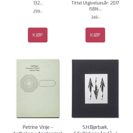
132...
Tittel Utgivelsesår: 2017
ISBN:...
299,-
349,-
KJØP
KJØP
Petrine Vinje -
S.H.Bjørbæk,