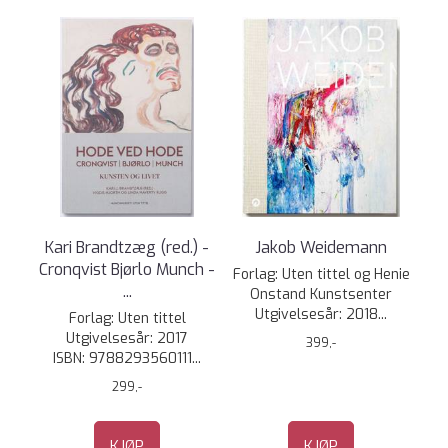
Kari Brandtzæg (red.) -
Jakob Weidemann
Cronqvist Bjørlo Munch -
Forlag: Uten tittel og Henie
...
Onstand Kunstsenter
Utgivelsesår: 2018...
Forlag: Uten tittel
Utgivelsesår: 2017
399,-
ISBN: 9788293560111...
299,-
KJØP
KJØP