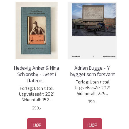
Hedevig Anker & Nina
Adrian Bugge - Y 
Schjønsby - Lyset i
bygget som forsvant
flatene ...
Forlag: Uten tittel
Utgivelsesår: 2021
Forlag: Uten tittel
Sideantall: 225...
Utgivelsesår: 2021
Sideantall: 152...
399,-
399,-
KJØP
KJØP