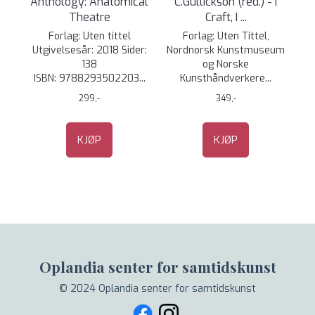
Anthology: Anatomical
C.Gullickson (red.) - I
Theatre
Craft, I ...
Forlag: Uten tittel
Forlag: Uten Tittel,
Utgivelsesår: 2018 Sider:
Nordnorsk Kunstmuseum
138
og Norske
ISBN: 9788293502203...
Kunsthåndverkere...
299,-
349,-
KJØP
KJØP
Oplandia senter for samtidskunst
© 2024 Oplandia senter for samtidskunst