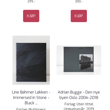
299,-
300,-
KJØP
KJØP
Line Bøhmer Løkken -
Adrian Bugge - Den nye
Immersed in Stone -
byen Oslo 2004-2018
Black ...
Forlag: Uten tittel
Utgivelsesår: 2019
Forlag: Multipress