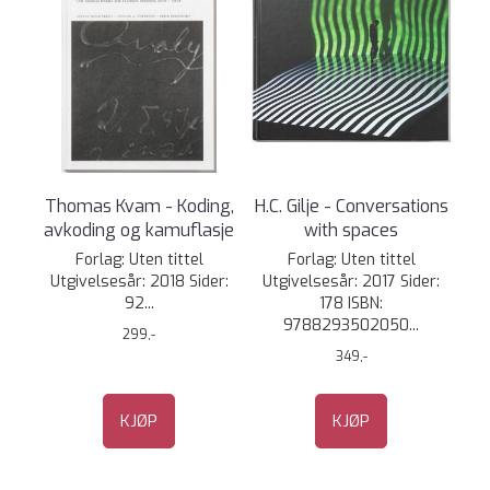
Thomas Kvam - Koding,
H.C. Gilje - Conversations
avkoding og kamuflasje
with spaces
Forlag: Uten tittel
Forlag: Uten tittel
Utgivelsesår: 2018 Sider:
Utgivelsesår: 2017 Sider:
92...
178 ISBN:
9788293502050...
299,-
349,-
KJØP
KJØP