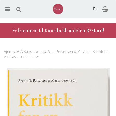
0,-
Velkommen til Kunstbokhandelen B*stard!
Nullstill
Hjem
»
A-Å Kunstbøker
»
A. T. Pettersen & M. Veie - Kritikk for
en fraværende leser
Trykk ENTER for å søke