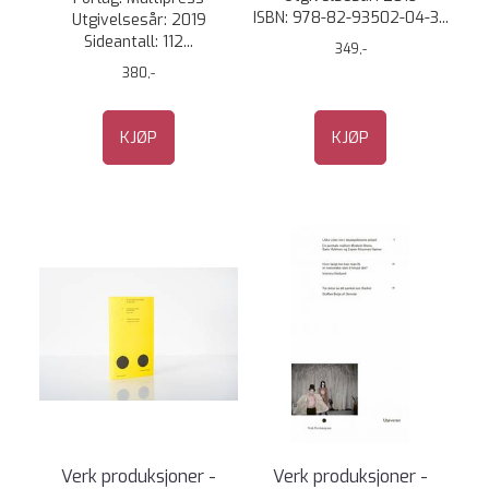
ISBN: 978-82-93502-04-3...
Utgivelsesår: 2019
Sideantall: 112...
349,-
380,-
KJØP
KJØP
Verk produksjoner -
Verk produksjoner -