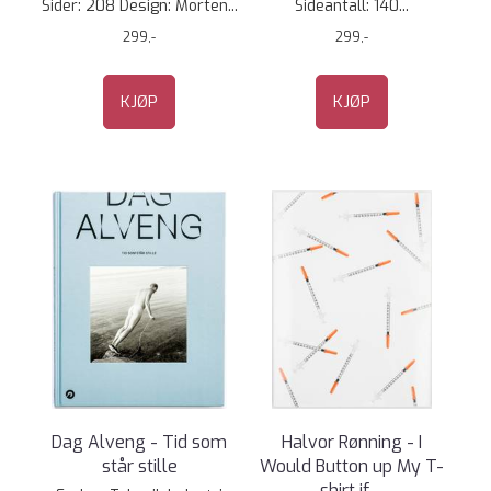
Sider: 208 Design: Morten...
Sideantall: 140...
299,-
299,-
KJØP
KJØP
Dag Alveng - Tid som
Halvor Rønning - I
står stille
Would Button up My T-
shirt if ...