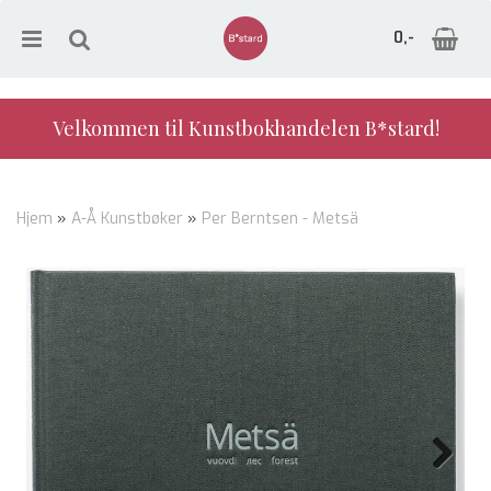
0,-
Velkommen til Kunstbokhandelen B*stard!
Nullstill
Hjem
»
A-Å Kunstbøker
»
Per Berntsen - Metsä
Trykk ENTER for å søke
Next