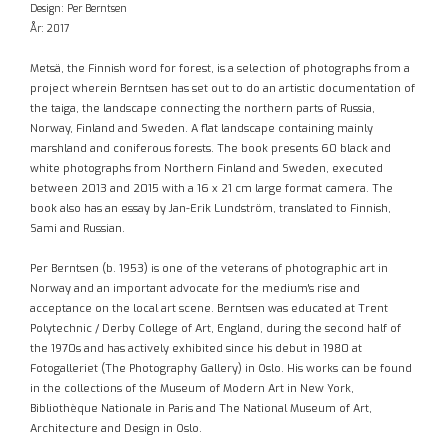
Design: Per Berntsen
År: 2017
Metsä, the Finnish word for forest, is a selection of photographs from a
project wherein Berntsen has set out to do an artistic documentation of
the taiga, the landscape connecting the northern parts of Russia,
Norway, Finland and Sweden. A flat landscape containing mainly
marshland and coniferous forests. The book presents 60 black and
white photographs from Northern Finland and Sweden, executed
between 2013 and 2015 with a 16 x 21 cm large format camera. The
book also has an essay by Jan-Erik Lundström, translated to Finnish,
Sami and Russian.
Per Berntsen (b. 1953) is one of the veterans of photographic art in
Norway and an important advocate for the medium's rise and
acceptance on the local art scene. Berntsen was educated at Trent
Polytechnic / Derby College of Art, England, during the second half of
the 1970s and has actively exhibited since his debut in 1980 at
Fotogalleriet (The Photography Gallery) in Oslo. His works can be found
in the collections of the Museum of Modern Art in New York,
Bibliothèque Nationale in Paris and The National Museum of Art,
Architecture and Design in Oslo.