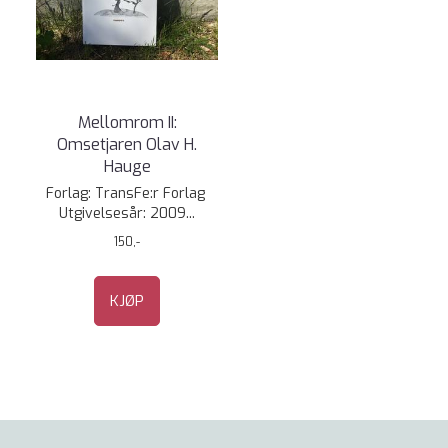
Mellomrom II:
Omsetjaren Olav H.
Hauge
Forlag: TransFe:r Forlag
Utgivelsesår: 2009...
150,-
KJØP