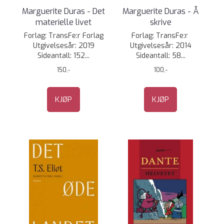
Marguerite Duras - Det
Marguerite Duras - Å
materielle livet
skrive
Forlag: TransFe:r Forlag
Forlag: TransFe:r
Utgivelsesår: 2019
Utgivelsesår: 2014
Sideantall: 152...
Sideantall: 58...
150,-
100,-
KJØP
KJØP