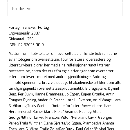
Produsent
Forlag: TransFe:r Forlag
Utgivelsesår: 2007
Sideantall: 256
ISBN: 82-92635-00-9
Mellomrom - tolv tekster om oversettelse er første bok i en serie
av antologier om oversettelse. Tolv forfattere, oversettere og
litteraturvitere bidrar her med sine refleksjoner rundt litterær
oversettelse, enten det er ut fra egne erfaringer som oversetter
eller som leser i møtet med andres gjendiktninger. Antologiens
innhold spenner fra brev, via essays til akademiske artikler som alle
tar utgangspunkt i oversettelsesproblematikk. Bidragsytere: Øyvind
Berg, Per Buvik, Hanne Bramness, Jo Eggen, Espen Grønlie, Antin
Fougner Rydning, Ander Kr. Strand, Jørn H. Sværen, Arild Vange, Lars
S. Vikør og Truls Winther. Omtalte forfattere/oversettere: Hans
Herbjørnsrud, Rainer Maria Rilke/ Seamus Heaney, Stefan
George/Ellinor Lervik, François Villon/Herbrand Lavik, Georges
Perec/Truls Winther, Elena Sjvarts/Jo Eggen, Pramoedya Ananta
Toer/Lars S. Vikør, Émile Zola/Per Buvik, Paul Celan/Øyvind Berg,