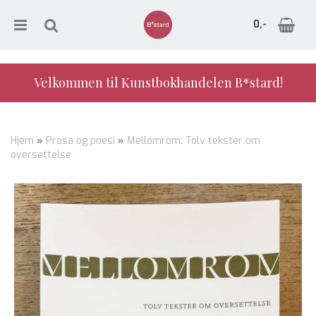
0,-
Velkommen til Kunstbokhandelen B*stard!
Nullstill
Hjem
»
Prosa og poesi
»
Mellomrom: Tolv tekster om
oversettelse
Trykk ENTER for å søke