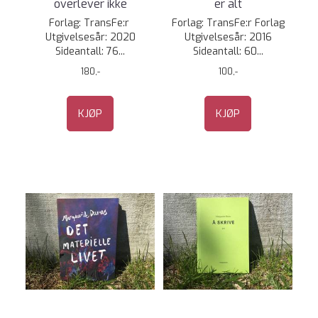
overlever ikke
er alt
Forlag: TransFe:r
Forlag: TransFe:r Forlag
Utgivelsesår: 2020
Utgivelsesår: 2016
Sideantall: 76...
Sideantall: 60...
180,-
100,-
KJØP
KJØP