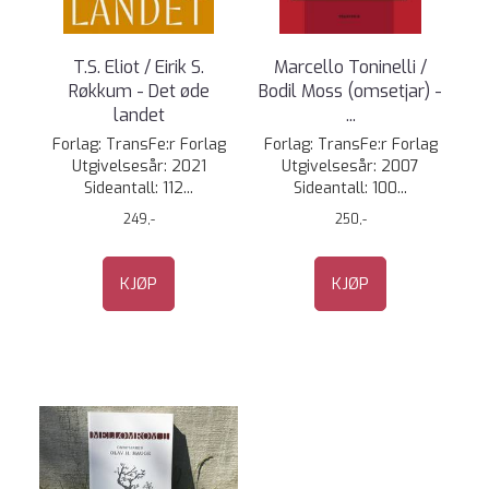
T.S. Eliot / Eirik S.
Marcello Toninelli /
Røkkum - Det øde
Bodil Moss (omsetjar) -
landet
...
Forlag: TransFe:r Forlag
Forlag: TransFe:r Forlag
Utgivelsesår: 2021
Utgivelsesår: 2007
Sideantall: 112...
Sideantall: 100...
249,-
250,-
KJØP
KJØP