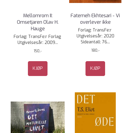
Mellomrom II:
Fatemeh Ekhtesari - Vi
Omsetjaren Olav H.
overlever ikke
Hauge
Forlag: TransFe:r
Utgivelsesår: 2020
Forlag: TransFe:r Forlag
Sideantall: 76...
Utgivelsesår: 2009...
180,-
150,-
KJØP
KJØP