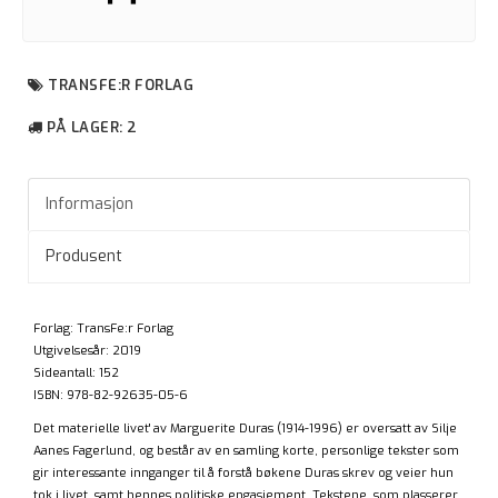
TRANSFE:R FORLAG
PÅ LAGER
: 2
Informasjon
Produsent
Forlag: TransFe:r Forlag
Utgivelsesår: 2019
Sideantall: 152
ISBN: 978-82-92635-05-6
Det materielle livet' av Marguerite Duras (1914-1996) er oversatt av Silje
Aanes Fagerlund, og består av en samling korte, personlige tekster som
gir interessante innganger til å forstå bøkene Duras skrev og veier hun
tok i livet, samt hennes politiske engasjement. Tekstene, som plasserer