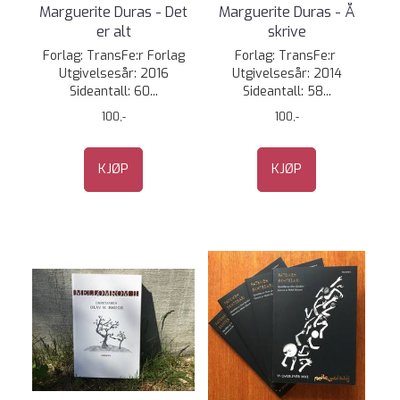
Marguerite Duras - Det
Marguerite Duras - Å
er alt
skrive
Forlag: TransFe:r Forlag
Forlag: TransFe:r
Utgivelsesår: 2016
Utgivelsesår: 2014
Sideantall: 60...
Sideantall: 58...
100,-
100,-
KJØP
KJØP