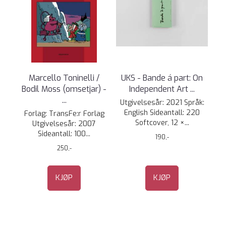
Marcello Toninelli /
UKS - Bande á part: On
Bodil Moss (omsetjar) -
Independent Art ...
...
Utgivelsesår: 2021 Språk:
English Sideantall: 220
Forlag: TransFe:r Forlag
Softcover, 12 ×...
Utgivelsesår: 2007
Sideantall: 100...
190,-
250,-
KJØP
KJØP