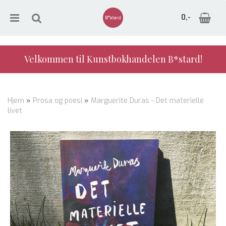
0,-
Velkommen til Kunstbokhandelen B*stard!
Nullstill
Hjem
»
Prosa og poesi
»
Marguerite Duras - Det materielle
livet
Trykk ENTER for å søke