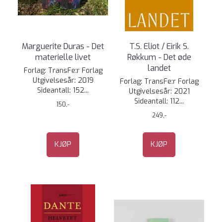
Marguerite Duras - Det
T.S. Eliot / Eirik S.
materielle livet
Røkkum - Det øde
landet
Forlag: TransFe:r Forlag
Utgivelsesår: 2019
Forlag: TransFe:r Forlag
Sideantall: 152...
Utgivelsesår: 2021
Sideantall: 112...
150,-
249,-
KJØP
KJØP