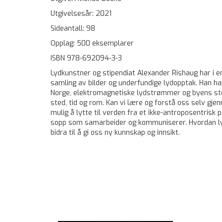
Utgivelsesår: 2021
Sideantall: 98
Opplag: 500 eksemplarer
ISBN 978-692094-3-3
Lydkunstner og stipendiat Alexander Rishaug har i e
samling av bilder og underfundige lydopptak. Han har
Norge, elektromagnetiske lydstrømmer og byens stendi
sted, tid og rom. Kan vi lære og forstå oss selv gjenn
mulig å lytte til verden fra et ikke-antroposentrisk 
sopp som samarbeider og kommuniserer. Hvordan lytte
bidra til å gi oss ny kunnskap og innsikt.