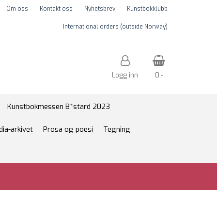
Om oss
Kontakt oss
Nyhetsbrev
Kunstbokklubb
International orders (outside Norway)
Logg inn
0,-
Nullstill
Kunstbokmessen B*stard 2023
dia-arkivet
Prosa og poesi
Tegning
Trykk ENTER for å søke