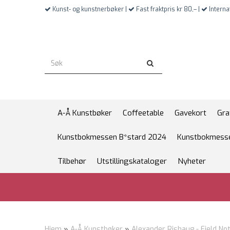
Kunst- og kunstnerbøker |
Fast fraktpris kr 80,– |
Interna
A-Å Kunstbøker
Coffeetable
Gavekort
Gra
Kunstbokmessen B*stard 2024
Kunstbokmesse
Tilbehør
Utstillingskataloger
Nyheter
Hjem
»
A-Å Kunstbøker
»
Alexander Rishaug - Field No