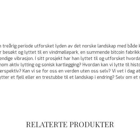
n treårig periode utforsket lyden av det norske landskap med både k
 besøkt og lyttet til en vindmøllepark, en summende bitcoin fabrikk,
ge vibrasjon. I sitt prosjekt har han lyttet til og utforsket hvord
om aktiv lytting og sonisk kartlegging? Hvordan kan vi lytte til hist
perspektiv? Kan vi se for oss en verden uten oss selv? Vi vet i dag a
r et fjell eller en trestubbe til et landskap i endring? Selv om et
RELATERTE PRODUKTER