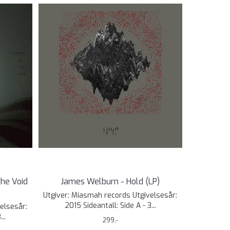
the Void
James Welburn - Hold (LP)
Utgiver: Miasmah records Utgivelsesår:
2015 Sideantall: Side A - 3...
elsesår:
..
299,-