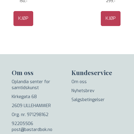
150,-
299,-
KJØP
KJØP
Om oss
Kundeservice
Oplandia senter for
Om oss
samtidskunst
Nyhetsbrev
Kirkegata 68
Salgsbetingelser
2609 LILLEHAMMER
Org. nr. 971298162
92205506
post@bastardbok.no