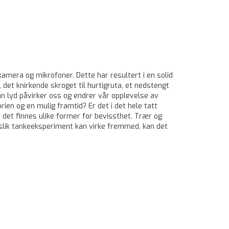
amera og mikrofoner. Dette har resultert i en solid
 det knirkende skroget til hurtigruta, et nedstengt
an lyd påvirker oss og endrer vår opplevelse av
orien og en mulig framtid? Er det i det hele tatt
t det finnes ulike former for bevissthet. Trær og
 slik tankeeksperiment kan virke fremmed, kan det