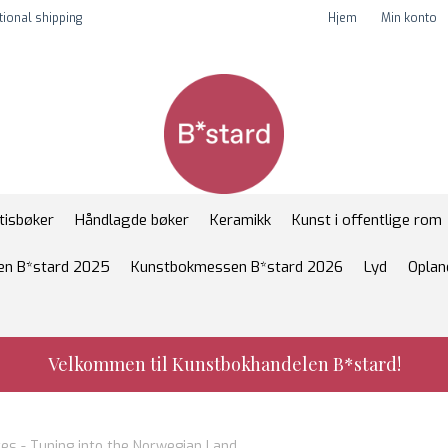
tional shipping
Hjem
Min konto
tisbøker
Håndlagde bøker
Keramikk
Kunst i offentlige rom
n B*stard 2025
Kunstbokmessen B*stard 2026
Lyd
Oplan
Velkommen til Kunstbokhandelen B*stard!
tes - Tuning into the Norwegian Land