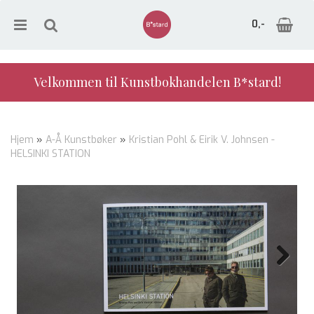
0,-
Velkommen til Kunstbokhandelen B*stard!
Nullstill
Hjem
»
A-Å Kunstbøker
»
Kristian Pohl & Eirik V. Johnsen -
HELSINKI STATION
Trykk ENTER for å søke
Next