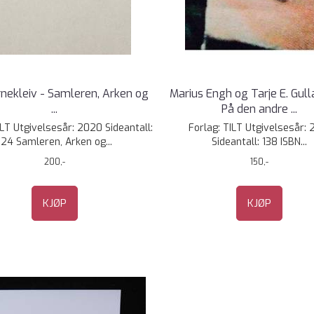
rnekleiv - Samleren, Arken og
Marius Engh og Tarje E. Gull
...
På den andre ...
ILT Utgivelsesår: 2020 Sideantall:
Forlag: TILT Utgivelsesår: 
124 Samleren, Arken og...
Sideantall: 138 ISBN...
200,-
150,-
KJØP
KJØP