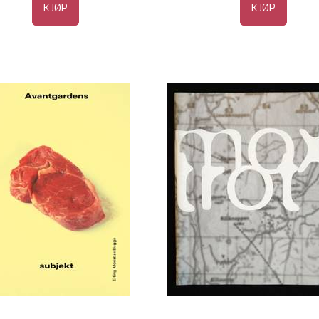
KJØP
KJØP