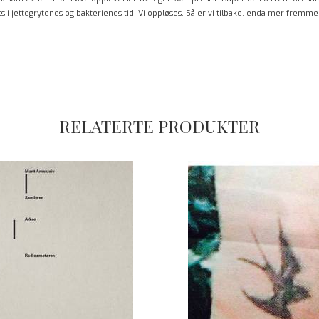
 oss i jettegrytenes og bakterienes tid. Vi oppløses. Så er vi tilbake, enda mer fremm
RELATERTE PRODUKTER