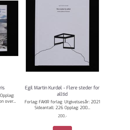
ris
Egil Martin Kurdøl - Flere steder for
alltid
 Opplag:
n over...
Forlag: FAKIR forlag Utgivelsesår: 2021
Sideantall: 226 Opplag: 200...
200,-