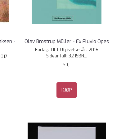
aksen -
Olav Brostrup Müller - Ex Fluvio Opes
Forlag: TILT Utgivelsesår: 2016
Sideantall: 32 ISBN...
2017
50,-
KJØP