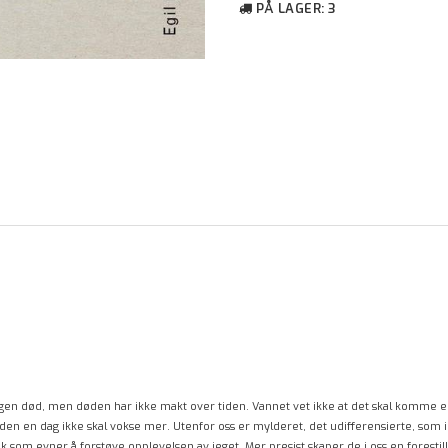
PÅ LAGER
: 3
gen død, men døden har ikke makt over tiden. Vannet vet ikke at det skal komme en
 at den en dag ikke skal vokse mer. Utenfor oss er mylderet, det udifferensierte, so
 som evner å forstøve opplevelsen av jeget. Mer presist skaper de i oss en forest