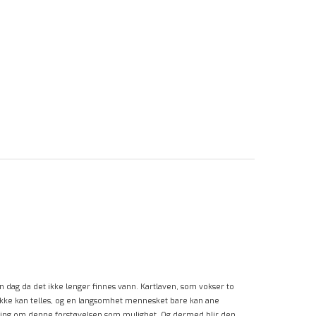
 dag da det ikke lenger finnes vann. Kartlaven, som vokser to
m ikke kan telles, og en langsomhet mennesket bare kan ane
illing om denne forstøvelsen som mulighet. Og dermed blir den