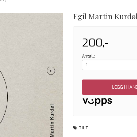
Egil Martin Kurdøl
200,-
Antall:
LEGG I HA
TILT