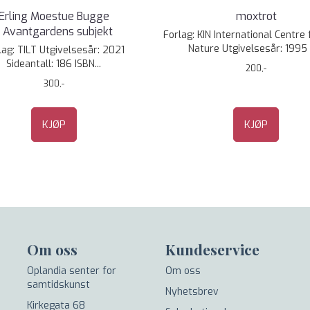
Erling Moestue Bugge
moxtrot
- Avantgardens subjekt
Forlag: KIN International Centre 
Nature Utgivelsesår: 1995 T
lag: TILT Utgivelsesår: 2021
Sideantall: 186 ISBN...
200,-
300,-
KJØP
KJØP
Om oss
Kundeservice
Oplandia senter for
Om oss
samtidskunst
Nyhetsbrev
Kirkegata 68