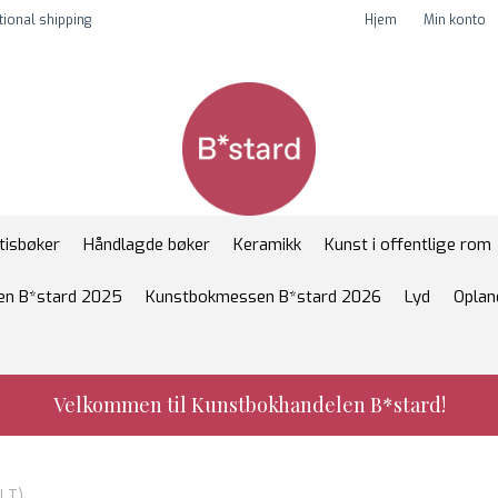
tional shipping
Hjem
Min konto
tisbøker
Håndlagde bøker
Keramikk
Kunst i offentlige rom
n B*stard 2025
Kunstbokmessen B*stard 2026
Lyd
Oplan
Velkommen til Kunstbokhandelen B*stard!
ILT)