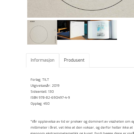
Informasjon
Produsent
Forlag: TILT
Utgivelsesår: 2019
Sideantall: 130
ISBN 978-82-690497-4-9
Opplag: 450
”Vår opplevelse av tid er prekær og dominert av vissheten om e
millimeter i året, vet ikke at den vokser, og derfor heller ikke
gjennom ekstremmatematikk og kunst, fordi begge disse er språk