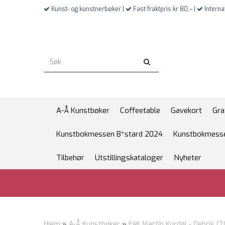
Kunst- og kunstnerbøker |
Fast fraktpris kr 80,– |
Interna
A-Å Kunstbøker
Coffeetable
Gavekort
Gra
Kunstbokmessen B*stard 2024
Kunstbokmesse
Tilbehør
Utstillingskataloger
Nyheter
Hjem
»
A-Å Kunstbøker
»
Egil Martin Kurdøl - Debris (T