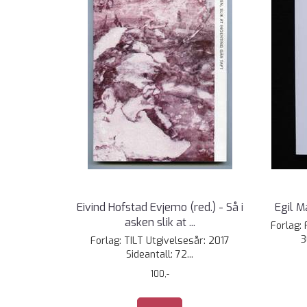
Eivind Hofstad Evjemo (red.) - Så i
Egil M
asken slik at ...
Forlag: 
3
Forlag: TILT Utgivelsesår: 2017
Sideantall: 72...
100,-