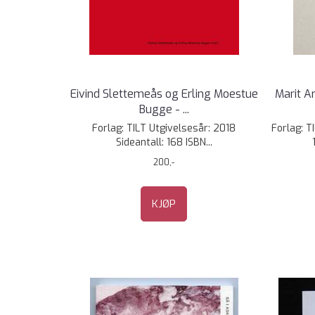
Eivind Slettemeås og Erling Moestue
Marit A
Bugge - ...
Forlag: TILT Utgivelsesår: 2018
Forlag: T
Sideantall: 168 ISBN...
200,-
KJØP