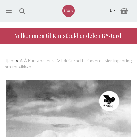
0,-
Velkommen til Kunstbokhandelen B*stard!
Nullstill
Hjem
»
A-Å Kunstbøker
»
Aslak Gurholt - Coveret sier ingenting
om musikken
Trykk ENTER for å søke